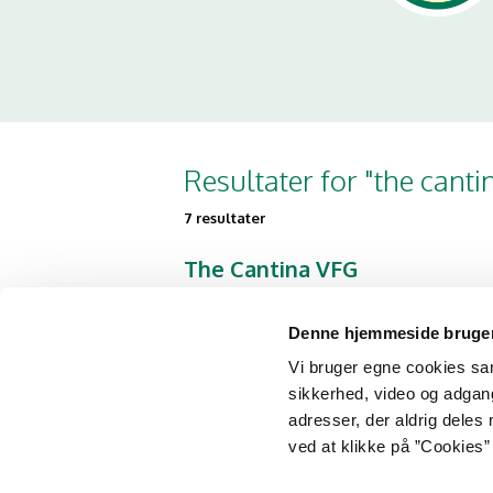
Resultater for "the canti
7 resultater
The Cantina VFG
Langbygårdsvej 4
5620 Glamsbjerg
Denne hjemmeside bruger
Vi bruger egne cookies samt
sikkerhed, video og adgang 
The Cantina
adresser, der aldrig deles 
Seebladsgade
ved at klikke på ”Cookies” 
Seebladsgade 12
5000 Odense C