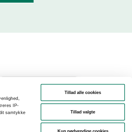
Filtrer din søgning
Tillad alle cookies
venlighed,
Smiley
treres IP-
Tillad valgte
 dit samtykke
Type
Kun nødvendige cookies