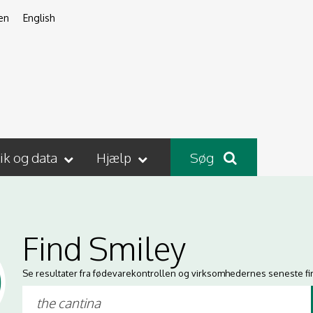
en
English
tik og data
Hjælp
Søg
Find Smiley
Se resultater fra fødevarekontrollen og virksomhedernes seneste fi