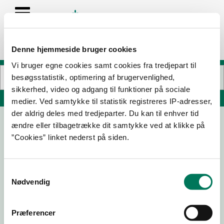
Denne hjemmeside bruger cookies
Vi bruger egne cookies samt cookies fra tredjepart til
besøgsstatistik, optimering af brugervenlighed,
sikkerhed, video og adgang til funktioner på sociale
Søg på adresse, postnummer, by, firmanavn
medier. Ved samtykke til statistik registreres IP-adresser,
der aldrig deles med tredjeparter. Du kan til enhver tid
ændre eller tilbagetrække dit samtykke ved at klikke på
Munch & Taylor
”Cookies” linket nederst på siden.
Blomsterlunden 109
8381 Tilst
Samtykkevalg
Nødvendig
13-10-22
Præferencer