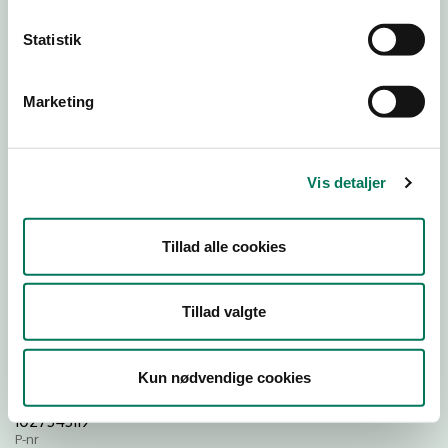
Statistik
Download Smileymærke
Marketing
Detail
Virksomhedstype
Dagligvareforretninger
Vis detaljer
Branchegruppe
DD.47.10.99 Dagligvareforretning uden/med begrænset
Tillad alle cookies
behandling
Branche
1011079
Tillad valgte
ID-nummer
42520675
Kun nødvendige cookies
CVR-nr
1027343119
P-nr