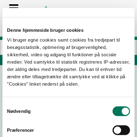
Denne hjemmeside bruger cookies
Vi bruger egne cookies samt cookies fra tredjepart til
besøgsstatistik, optimering af brugervenlighed,
sikkerhed, video og adgang til funktioner på sociale
Søg på adresse, postnummer, by, firmanavn
medier. Ved samtykke til statistik registreres IP-adresser,
der aldrig deles med tredjeparter. Du kan til enhver tid
ændre eller tilbagetrække dit samtykke ved at klikke på
Snack Dogs ApS
”Cookies” linket nederst på siden.
Thorslundsvej 3
5000 Odense C
Samtykkevalg
Nødvendig
14-05-
09-07-
07-09-
19-12-22
25
24
23
Præferencer