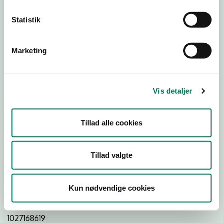
Statistik
Download
Smileymærke
Marketing
Detail
Virksomhedstype
Vis detaljer
Restauranter, kantiner, takeaway, værtshuse m.fl.
Branchegruppe
Tillad alle cookies
DD.56.10.99 Serveringsvirksomhed - Restauranter m.v.
Branche
Tillad valgte
1011257
ID-nummer
Kun nødvendige cookies
42392685
CVR-nr
1027168619