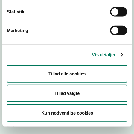
Statistik
Download
Smileymærke
Marketing
Detail
Virksomhedstype
Vis detaljer
Dagligvareforretninger
Branchegruppe
Tillad alle cookies
DD.47.10.99 Dagligvareforretning uden/med begrænset
behandling
Branche
Tillad valgte
1014513
ID-nummer
Kun nødvendige cookies
40055886
CVR-nr