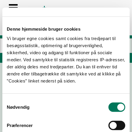
Denne hjemmeside bruger cookies
Vi bruger egne cookies samt cookies fra tredjepart til
besøgsstatistik, optimering af brugervenlighed,
sikkerhed, video og adgang til funktioner på sociale
Søg på adresse, postnummer, by, firmanavn
medier. Ved samtykke til statistik registreres IP-adresser,
der aldrig deles med tredjeparter. Du kan til enhver tid
ændre eller tilbagetrække dit samtykke ved at klikke på
REMA 1000
”Cookies” linket nederst på siden.
Jagtvej 64
2200 København N
Samtykkevalg
Nødvendig
26-05-
16-09-
28-05-
06-04-
25
24
24
22
Præferencer