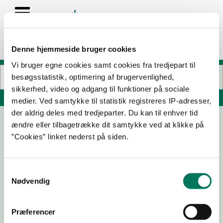
Denne hjemmeside bruger cookies
Vi bruger egne cookies samt cookies fra tredjepart til
besøgsstatistik, optimering af brugervenlighed,
sikkerhed, video og adgang til funktioner på sociale
Søg på adresse, postnummer, by, firmanavn
medier. Ved samtykke til statistik registreres IP-adresser,
der aldrig deles med tredjeparter. Du kan til enhver tid
ændre eller tilbagetrække dit samtykke ved at klikke på
Jagger Strandlodsvej
”Cookies” linket nederst på siden.
Strandlodsvej 15E st.
2300 København S
Samtykkevalg
Nødvendig
27-02-
24-10-
27-07-
31-10-25
24
23
22
Præferencer