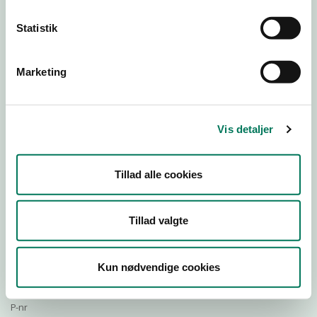
Statistik
Download Smileymærke
Marketing
Detail
Virksomhedstype
Vis detaljer
Restauranter, kantiner, takeaway, værtshuse m.fl.
Branchegruppe
Tillad alle cookies
DD.56.10.99 Serveringsvirksomhed - Restauranter m.v.
Branche
1144491
Tillad valgte
ID-nummer
37319627
Kun nødvendige cookies
CVR-nr
1027622492
P-nr