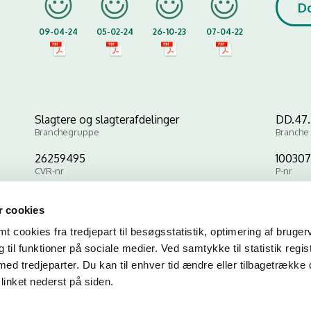
D
09-04-24
05-02-24
26-10-23
07-04-22
Slagtere og slagterafdelinger
DD.47.2
Branchegruppe
Branche
26259495
100307
CVR-nr
P-nr
 cookies
Kopier link til at indsætte på virksomhedens hjemmeside
 cookies fra tredjepart til besøgsstatistik, optimering af bruger
til funktioner på sociale medier. Ved samtykke til statistik regis
med tredjeparter. Du kan til enhver tid ændre eller tilbagetrække
linket nederst på siden.