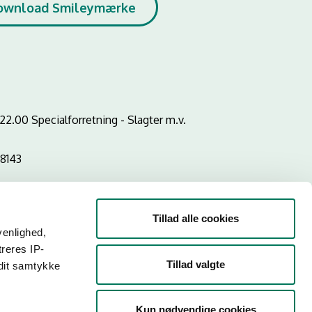
ownload Smileymærke
2.00 Specialforretning - Slagter m.v.
8143
Tillad alle cookies
venlighed,
treres IP-
Tillad valgte
 dit samtykke
Kun nødvendige cookies