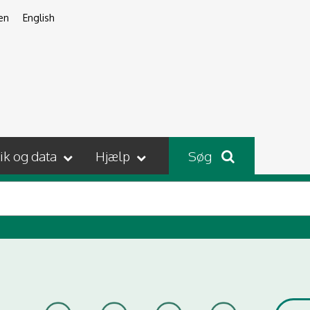
en
English
tik og data
Hjælp
Søg