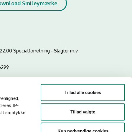
ownload Smileymærke
2.00 Specialforretning - Slagter m.v.
6299
Tillad alle cookies
venlighed,
treres IP-
Tillad valgte
 dit samtykke
Kun nødvendige cookies