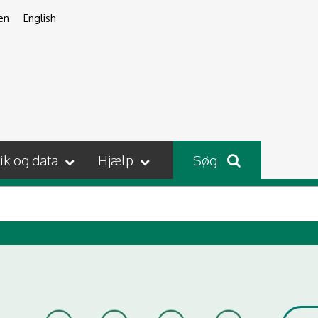
en
English
tik og data
Hjælp
Søg