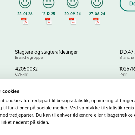
D
28-01-26
12-12-25
20-09-24
27-06-24
Slagtere og slagterafdelinger
DD.47.2
Branchegruppe
Branche
42050032
102671
CVR-nr
P-nr
 cookies
Kopier link til at indsætte på virksomhedens hjemmeside
 cookies fra tredjepart til besøgsstatistik, optimering af bruger
til funktioner på sociale medier. Ved samtykke til statistik regis
med tredjeparter. Du kan til enhver tid ændre eller tilbagetrække
linket nederst på siden.