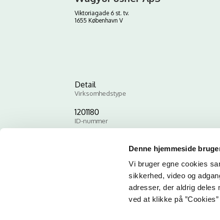
Viktoriagade 6 st. tv.
1655 København V
Detail
Virksomhedstype
1201180
ID-nummer
Denne hjemmeside bruger
Vi bruger egne cookies samt
sikkerhed, video og adgang 
adresser, der aldrig deles 
ved at klikke på ”Cookies” 
Email