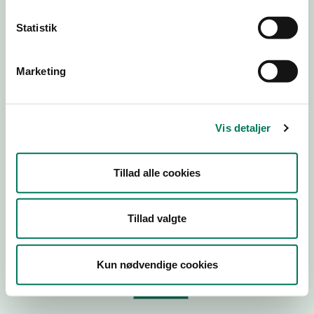
Statistik
Virksomhedstype
Branchegruppe
Marketing
Branche
ID-nummer
Vis detaljer
CVR-nr
P-nr
Tillad alle cookies
Tilføj smiley til dit website
Tillad valgte
Kopier link til at indsætte på virksomhedens hjemmeside
Kun nødvendige cookies