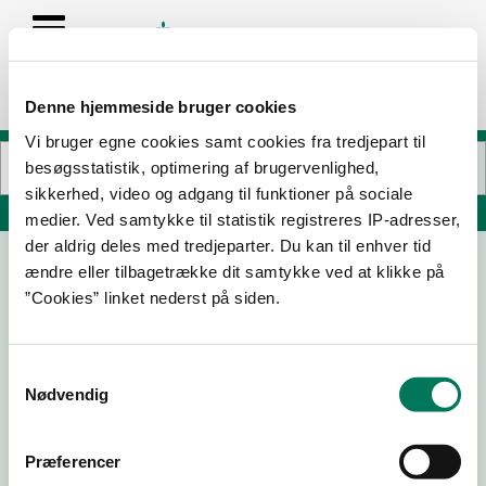
Denne hjemmeside bruger cookies
Vi bruger egne cookies samt cookies fra tredjepart til
besøgsstatistik, optimering af brugervenlighed,
sikkerhed, video og adgang til funktioner på sociale
Søg på adresse, postnummer, by, firmanavn
medier. Ved samtykke til statistik registreres IP-adresser,
der aldrig deles med tredjeparter. Du kan til enhver tid
ændre eller tilbagetrække dit samtykke ved at klikke på
”Cookies” linket nederst på siden.
Samtykkevalg
Nødvendig
Download
Smileymærke
Præferencer