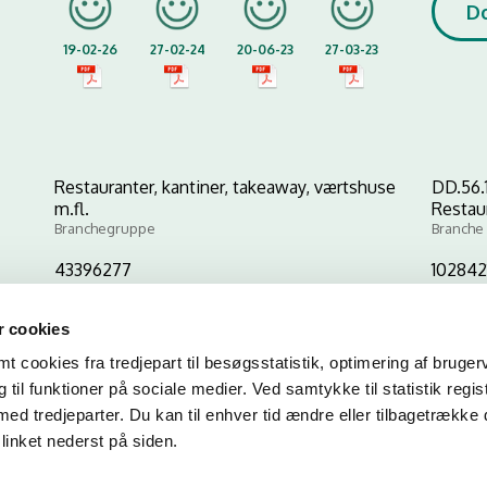
D
19-02-26
27-02-24
20-06-23
27-03-23
Restauranter, kantiner, takeaway, værtshuse
DD.56.
m.fl.
Restau
Branchegruppe
Branche
43396277
102842
CVR-nr
P-nr
 cookies
 cookies fra tredjepart til besøgsstatistik, optimering af bruger
Kopier link til at indsætte på virksomhedens hjemmeside
til funktioner på sociale medier. Ved samtykke til statistik regis
med tredjeparter. Du kan til enhver tid ændre eller tilbagetrække
linket nederst på siden.