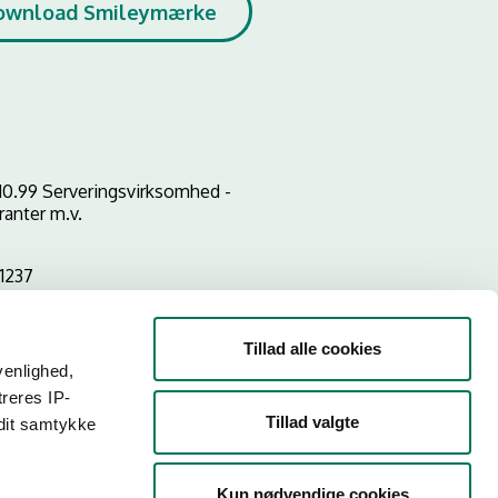
ownload Smileymærke
10.99 Serveringsvirksomhed -
ranter m.v.
1237
Tillad alle cookies
venlighed,
treres IP-
Tillad valgte
 dit samtykke
Kun nødvendige cookies