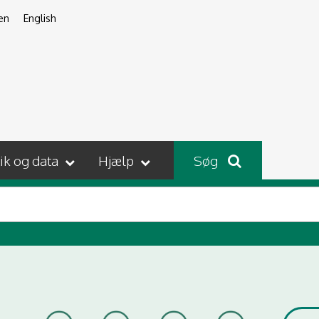
en
English
tik og data
Hjælp
Søg