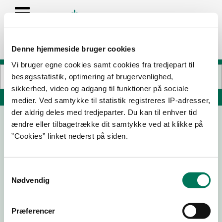
Denne hjemmeside bruger cookies
Vi bruger egne cookies samt cookies fra tredjepart til
besøgsstatistik, optimering af brugervenlighed,
sikkerhed, video og adgang til funktioner på sociale
Søg på adresse, postnummer, by, firmanavn
medier. Ved samtykke til statistik registreres IP-adresser,
der aldrig deles med tredjeparter. Du kan til enhver tid
ændre eller tilbagetrække dit samtykke ved at klikke på
Krukkerne ApS
”Cookies” linket nederst på siden.
M D Madsensvej 14
3450 Allerød
Samtykkevalg
Nødvendig
20-02-
06-01-
14-03-
11-11-25
26
26
18
Præferencer