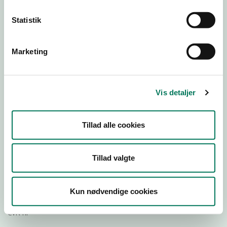
Statistik
Download
Smileymærke
Marketing
Detail
Virksomhedstype
Vis detaljer
Dagligvareforretninger
Branchegruppe
Tillad alle cookies
DD.47.10.99 Dagligvareforretning uden/med begrænset
behandling
Branche
Tillad valgte
124769
ID-nummer
Kun nødvendige cookies
27918646
CVR-nr