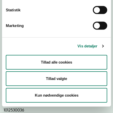
Statistik
Download Smileymærke
Marketing
Detail
Virksomhedstype
Vis detaljer
Dagligvareforretninger
Branchegruppe
Tillad alle cookies
DD.47.10.99 Dagligvareforretning uden/med begrænset
behandling
Branche
Tillad valgte
1256055
ID-nummer
Kun nødvendige cookies
29789398
CVR-nr
1012530036