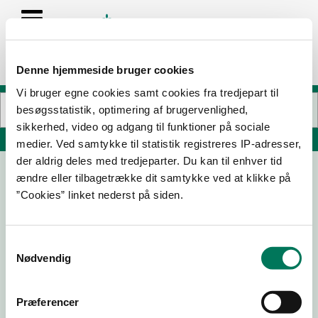
Denne hjemmeside bruger cookies
Vi bruger egne cookies samt cookies fra tredjepart til
besøgsstatistik, optimering af brugervenlighed,
sikkerhed, video og adgang til funktioner på sociale
Søg på adresse, postnummer, by, firmanavn
medier. Ved samtykke til statistik registreres IP-adresser,
der aldrig deles med tredjeparter. Du kan til enhver tid
ændre eller tilbagetrække dit samtykke ved at klikke på
REMA 1000
”Cookies” linket nederst på siden.
Nørregade 40
7800 Skive
Samtykkevalg
Nødvendig
17-07-
09-02-
11-09-25
08-11-22
24
23
Præferencer