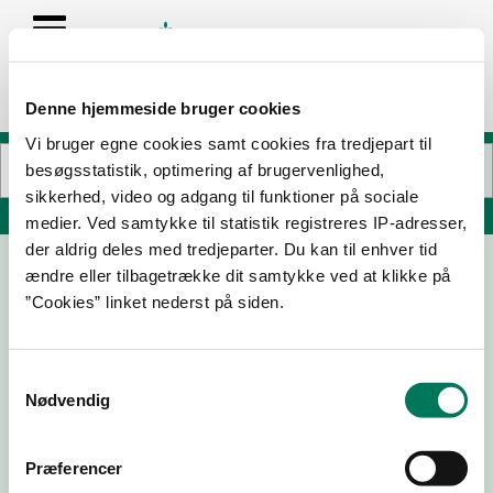
Denne hjemmeside bruger cookies
Vi bruger egne cookies samt cookies fra tredjepart til
besøgsstatistik, optimering af brugervenlighed,
sikkerhed, video og adgang til funktioner på sociale
Søg på adresse, postnummer, by, firmanavn
medier. Ved samtykke til statistik registreres IP-adresser,
der aldrig deles med tredjeparter. Du kan til enhver tid
ændre eller tilbagetrække dit samtykke ved at klikke på
Papillon v/ Aoude
”Cookies” linket nederst på siden.
Østergade 28
8000 Aarhus C
Samtykkevalg
Nødvendig
19-03-
13-06-
08-05-
11-01-24
26
25
23
Præferencer