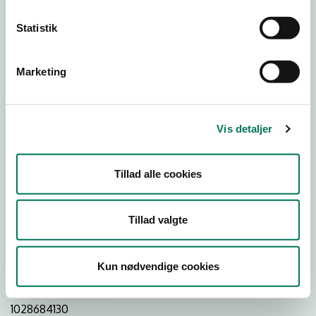
Statistik
Download
Smileymærke
Marketing
Detail
Virksomhedstype
Vis detaljer
Restauranter, kantiner, takeaway, værtshuse m.fl.
Branchegruppe
Tillad alle cookies
DD.56.10.99 Serveringsvirksomhed - Restauranter m.v.
Branche
Tillad valgte
1257896
ID-nummer
Kun nødvendige cookies
41333227
CVR-nr
1028684130