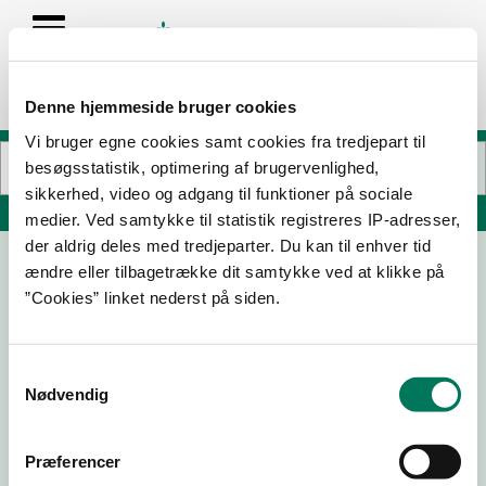
Denne hjemmeside bruger cookies
Vi bruger egne cookies samt cookies fra tredjepart til
besøgsstatistik, optimering af brugervenlighed,
sikkerhed, video og adgang til funktioner på sociale
Søg på adresse, postnummer, by, firmanavn
medier. Ved samtykke til statistik registreres IP-adresser,
der aldrig deles med tredjeparter. Du kan til enhver tid
ændre eller tilbagetrække dit samtykke ved at klikke på
ENØ Bageri ApS
”Cookies” linket nederst på siden.
Ved Broen 6
4736 Karrebæksminde
Samtykkevalg
Nødvendig
19-08-
23-07-
03-03-
31-03-25
25
24
23
Præferencer