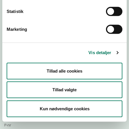
Statistik
Download Smileymærke
Marketing
Detail
Virksomhedstype
Vis detaljer
Bagere og bagerafdelinger
Branchegruppe
Tillad alle cookies
DD.10.71.20 Specialforretning - Bager m.v.
Branche
1277483
Tillad valgte
ID-nummer
43706438
Kun nødvendige cookies
CVR-nr
1028834698
P-nr