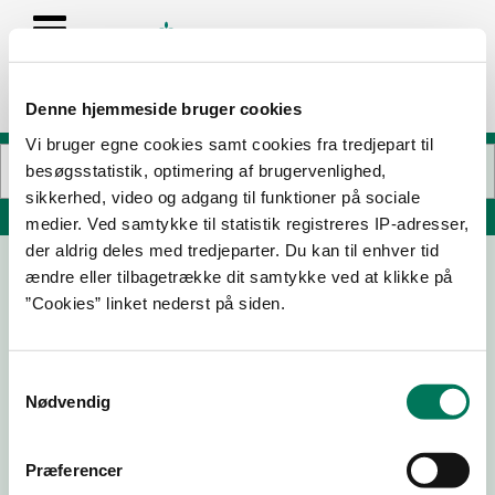
Denne hjemmeside bruger cookies
Vi bruger egne cookies samt cookies fra tredjepart til
besøgsstatistik, optimering af brugervenlighed,
sikkerhed, video og adgang til funktioner på sociale
Søg på adresse, postnummer, by, firmanavn
medier. Ved samtykke til statistik registreres IP-adresser,
der aldrig deles med tredjeparter. Du kan til enhver tid
ændre eller tilbagetrække dit samtykke ved at klikke på
Sport & Event Center Jebjerg
”Cookies” linket nederst på siden.
Søndervænget 1
7870 Roslev
Samtykkevalg
Nødvendig
20-01-
19-08-
13-10-21
11-01-19
26
20
Præferencer