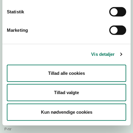
Statistik
Download Smileymærke
Marketing
Detail
Virksomhedstype
Vis detaljer
Restauranter, kantiner, takeaway, værtshuse m.fl.
Branchegruppe
Tillad alle cookies
DD.56.10.99 Serveringsvirksomhed - Restauranter m.v.
Branche
128330
Tillad valgte
ID-nummer
48271413
Kun nødvendige cookies
CVR-nr
1001911242
P-nr