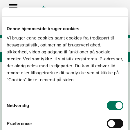
Denne hjemmeside bruger cookies
Vi bruger egne cookies samt cookies fra tredjepart til
besøgsstatistik, optimering af brugervenlighed,
sikkerhed, video og adgang til funktioner på sociale
Søg på adresse, postnummer, by, firmanavn
medier. Ved samtykke til statistik registreres IP-adresser,
der aldrig deles med tredjeparter. Du kan til enhver tid
ændre eller tilbagetrække dit samtykke ved at klikke på
Q8 grillen
”Cookies” linket nederst på siden.
Jerslevvej 2
9700 Brønderslev
Samtykkevalg
Nødvendig
30-07-
03-03-
08-08-
26-11-25
26
26
24
Præferencer