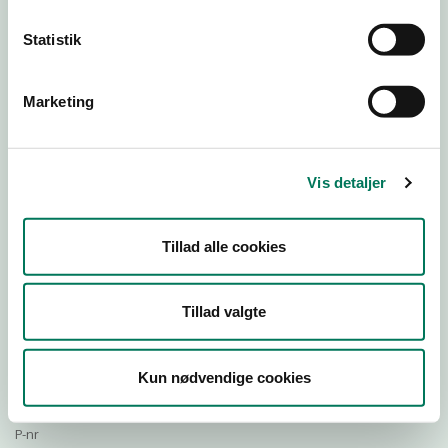
Statistik
Download Smileymærke
Marketing
Detail
Virksomhedstype
Vis detaljer
Restauranter, kantiner, takeaway, værtshuse m.fl.
Branchegruppe
Tillad alle cookies
DD.56.10.99 Serveringsvirksomhed - Restauranter m.v.
Branche
1294216
Tillad valgte
ID-nummer
32104851
Kun nødvendige cookies
CVR-nr
1027989620
P-nr