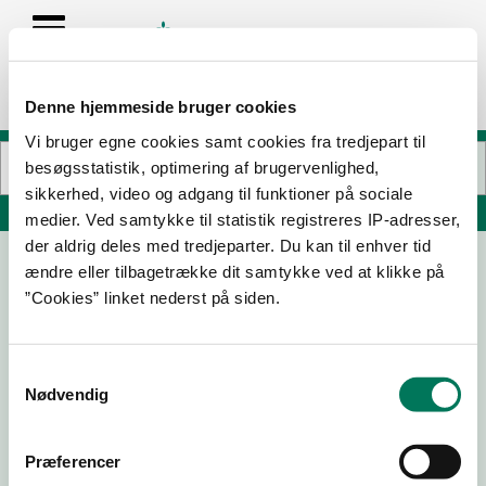
Denne hjemmeside bruger cookies
Vi bruger egne cookies samt cookies fra tredjepart til
besøgsstatistik, optimering af brugervenlighed,
sikkerhed, video og adgang til funktioner på sociale
Søg på adresse, postnummer, by, firmanavn
medier. Ved samtykke til statistik registreres IP-adresser,
der aldrig deles med tredjeparter. Du kan til enhver tid
ændre eller tilbagetrække dit samtykke ved at klikke på
1609 - Gin & Vinbar
”Cookies” linket nederst på siden.
Axeltorv 9
1609 København V
Samtykkevalg
Nødvendig
19-09-23
Præferencer