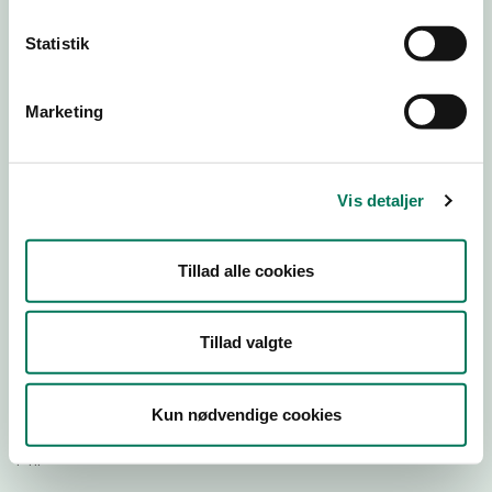
Statistik
Download Smileymærke
Marketing
Detail
Virksomhedstype
Restauranter, kantiner, takeaway, værtshuse m.fl.
Vis detaljer
Branchegruppe
DD.56.10.99 Serveringsvirksomhed - Restauranter m.v.
Tillad alle cookies
Branche
1352197
ID-nummer
Tillad valgte
44189534
CVR-nr
Kun nødvendige cookies
1029560842
P-nr