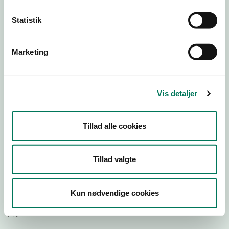
Statistik
Download Smileymærke
Marketing
Detail
Virksomhedstype
Restauranter, kantiner, takeaway, værtshuse m.fl.
Vis detaljer
Branchegruppe
DD.56.10.99 Serveringsvirksomhed - Restauranter m.v.
Tillad alle cookies
Branche
1354398
ID-nummer
Tillad valgte
38903667
CVR-nr
Kun nødvendige cookies
1028273246
P-nr