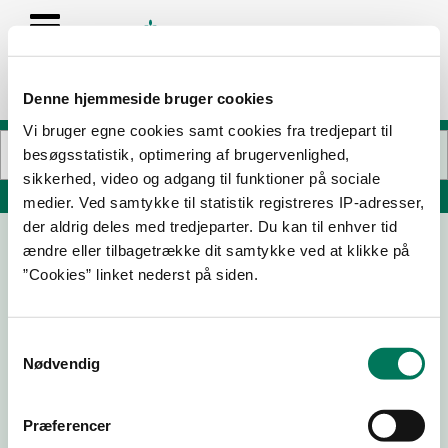
Denne hjemmeside bruger cookies
Vi bruger egne cookies samt cookies fra tredjepart til
besøgsstatistik, optimering af brugervenlighed,
sikkerhed, video og adgang til funktioner på sociale
Søg på adresse, postnummer, by, firmanavn
medier. Ved samtykke til statistik registreres IP-adresser,
der aldrig deles med tredjeparter. Du kan til enhver tid
ændre eller tilbagetrække dit samtykke ved at klikke på
Frejlev Pizza
”Cookies” linket nederst på siden.
Nibevej 303
9200 Aalborg SV
Samtykkevalg
Nødvendig
09-01-25
23-08-23
Præferencer