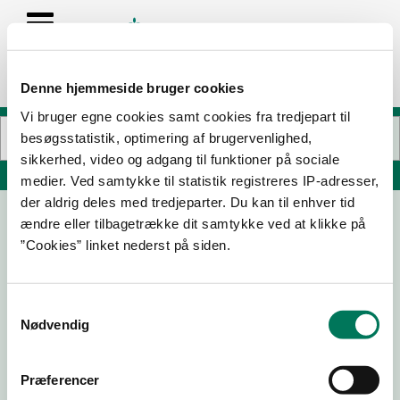
Denne hjemmeside bruger cookies
Vi bruger egne cookies samt cookies fra tredjepart til
besøgsstatistik, optimering af brugervenlighed,
sikkerhed, video og adgang til funktioner på sociale
Søg på adresse, postnummer, by, firmanavn
medier. Ved samtykke til statistik registreres IP-adresser,
der aldrig deles med tredjeparter. Du kan til enhver tid
ændre eller tilbagetrække dit samtykke ved at klikke på
REMA 1000
”Cookies” linket nederst på siden.
Kalundborgvej 202
4300 Holbæk
Samtykkevalg
Nødvendig
13-03-24
16-11-23
Præferencer