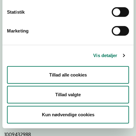
Statistik
Download
Smileymærke
Marketing
Detail
Virksomhedstype
Vis detaljer
Dagligvareforretninger
Branchegruppe
Tillad alle cookies
DD.47.10.99 Dagligvareforretning uden/med begrænset
behandling
Branche
Tillad valgte
1388021
ID-nummer
Kun nødvendige cookies
26855756
CVR-nr
1009432988