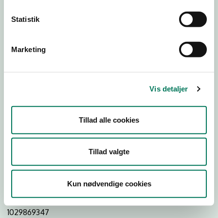
Statistik
Download Smileymærke
Marketing
Detail
Virksomhedstype
Vis detaljer
Dagligvareforretninger
Branchegruppe
Tillad alle cookies
DD.47.10.99 Dagligvareforretning uden/med begrænset
behandling
Branche
Tillad valgte
1400154
ID-nummer
Kun nødvendige cookies
44456214
CVR-nr
1029869347