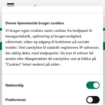
Denne hjemmeside bruger cookies
Vi bruger egne cookies samt cookies fra tredjepart til
besøgsstatistik, optimering af brugervenlighed,
sikkerhed, video og adgang til funktioner på sociale
Søg på adresse, postnummer, by, firmanavn
medier. Ved samtykke til statistik registreres IP-adresser,
der aldrig deles med tredjeparter. Du kan til enhver tid
ændre eller tilbagetrække dit samtykke ved at klikke på
SlikOasen
”Cookies” linket nederst på siden.
Algade 29 st
5750 Ringe
Samtykkevalg
Nødvendig
29-05-
10-04-
01-07-
12-11-25
26
26
25
Præferencer