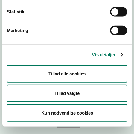
Statistik
Virksomhedstype
Branchegruppe
Marketing
Branche
ID-nummer
Vis detaljer
CVR-nr
P-nr
Tillad alle cookies
Tilføj smiley til dit website
Tillad valgte
Kopier link til at indsætte på virksomhedens hjemmeside
Kun nødvendige cookies