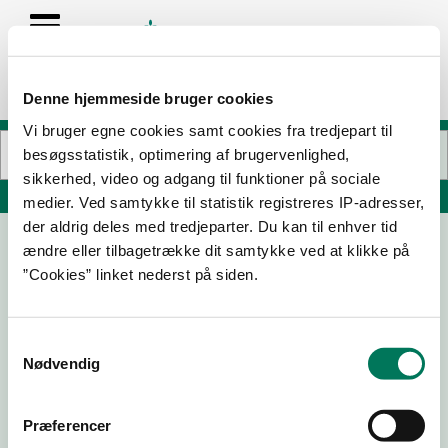
Denne hjemmeside bruger cookies
Vi bruger egne cookies samt cookies fra tredjepart til
besøgsstatistik, optimering af brugervenlighed,
sikkerhed, video og adgang til funktioner på sociale
Søg på adresse, postnummer, by, firmanavn
medier. Ved samtykke til statistik registreres IP-adresser,
der aldrig deles med tredjeparter. Du kan til enhver tid
ændre eller tilbagetrække dit samtykke ved at klikke på
”Cookies” linket nederst på siden.
Samtykkevalg
Nødvendig
Download
Smileymærke
Præferencer