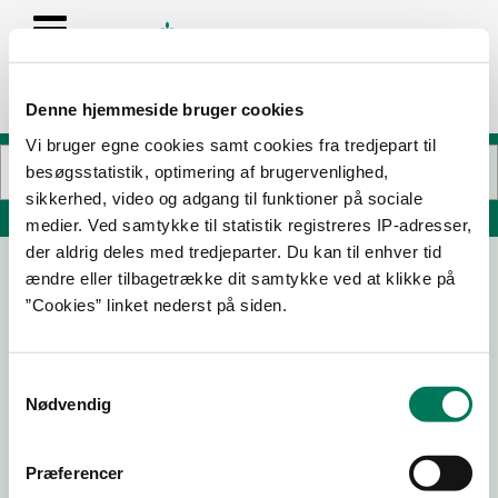
Denne hjemmeside bruger cookies
Vi bruger egne cookies samt cookies fra tredjepart til
besøgsstatistik, optimering af brugervenlighed,
sikkerhed, video og adgang til funktioner på sociale
Søg på adresse, postnummer, by, firmanavn
medier. Ved samtykke til statistik registreres IP-adresser,
der aldrig deles med tredjeparter. Du kan til enhver tid
ændre eller tilbagetrække dit samtykke ved at klikke på
”Cookies” linket nederst på siden.
Samtykkevalg
Nødvendig
Download
Smileymærke
Præferencer