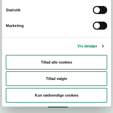
Statistik
Virksomhedstype
Branchegruppe
Marketing
Branche
ID-nummer
Vis detaljer
CVR-nr
P-nr
Tillad alle cookies
Tilføj smiley til dit website
Tillad valgte
Kopier link til at indsætte på virksomhedens hjemmeside
Kun nødvendige cookies