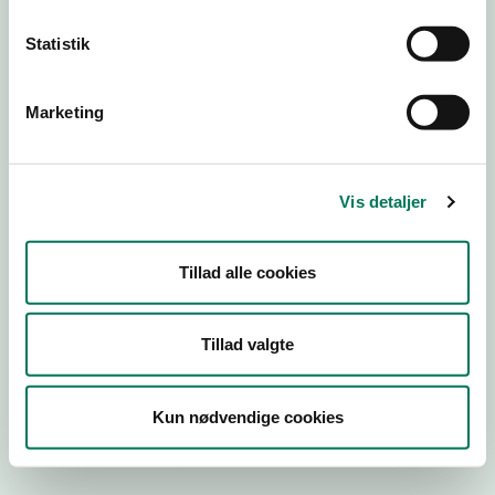
Statistik
Engros
Marketing
Virksomhedstype
Kontorvirksomheder m.fl.
Branchegruppe
Vis detaljer
EE.46.17.00 Kontorvirksomhed eller agenturvirksomhed -
uden lager
Branche
Tillad alle cookies
1447434
ID-nummer
Tillad valgte
38978632
CVR-nr
Kun nødvendige cookies
1022890820
P-nr