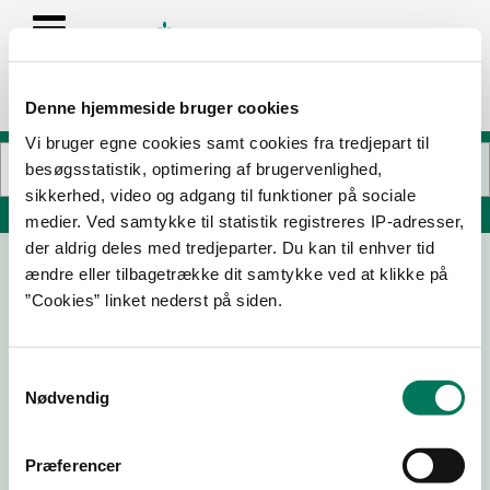
Denne hjemmeside bruger cookies
Vi bruger egne cookies samt cookies fra tredjepart til
besøgsstatistik, optimering af brugervenlighed,
sikkerhed, video og adgang til funktioner på sociale
Søg på adresse, postnummer, by, firmanavn
medier. Ved samtykke til statistik registreres IP-adresser,
der aldrig deles med tredjeparter. Du kan til enhver tid
ændre eller tilbagetrække dit samtykke ved at klikke på
Østerberg Food Service ApS
”Cookies” linket nederst på siden.
Rynkebyvej 243
5350 Rynkeby
Samtykkevalg
Nødvendig
27-05-
02-09-
03-09-
Præferencer
26
25
24