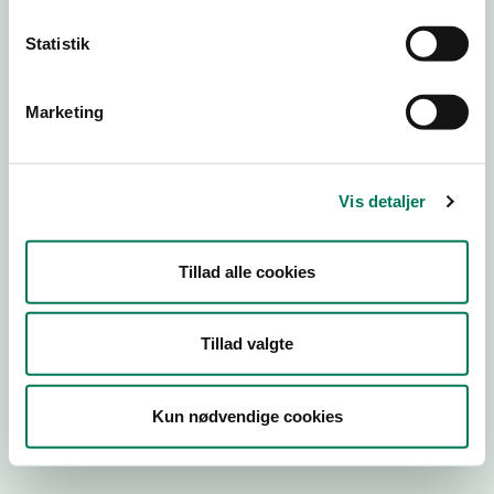
Statistik
Engros
Marketing
Virksomhedstype
Kontorvirksomheder m.fl.
Branchegruppe
Vis detaljer
EE.46.17.00 Kontorvirksomhed eller agenturvirksomhed -
uden lager
Branche
Tillad alle cookies
1454777
ID-nummer
Tillad valgte
40540733
CVR-nr
Kun nødvendige cookies
1024729636
P-nr