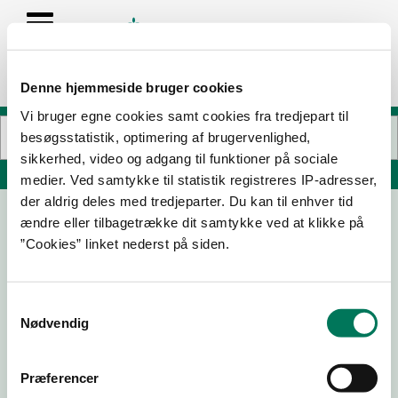
Denne hjemmeside bruger cookies
Vi bruger egne cookies samt cookies fra tredjepart til
besøgsstatistik, optimering af brugervenlighed,
sikkerhed, video og adgang til funktioner på sociale
Søg på adresse, postnummer, by, firmanavn
medier. Ved samtykke til statistik registreres IP-adresser,
der aldrig deles med tredjeparter. Du kan til enhver tid
ændre eller tilbagetrække dit samtykke ved at klikke på
Eace ApS
”Cookies” linket nederst på siden.
Ewaldsgade 7 1.
2200 København N
Samtykkevalg
Nødvendig
24-06-
23-04-
06-10-
26-11-24
Præferencer
26
26
25