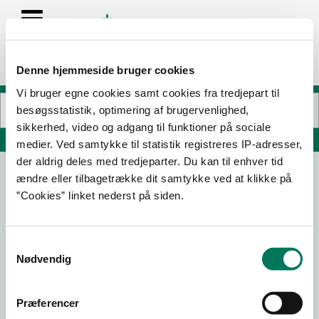
Denne hjemmeside bruger cookies
Vi bruger egne cookies samt cookies fra tredjepart til
besøgsstatistik, optimering af brugervenlighed,
sikkerhed, video og adgang til funktioner på sociale
Søg på adresse, postnummer, by, firmanavn
medier. Ved samtykke til statistik registreres IP-adresser,
der aldrig deles med tredjeparter. Du kan til enhver tid
ændre eller tilbagetrække dit samtykke ved at klikke på
Hotel Ulfborg ApS
”Cookies” linket nederst på siden.
Bredgade 1
6990 Ulfborg
Samtykkevalg
Nødvendig
17-06-
19-03-
18-02-
11-05-26
26
26
25
Præferencer