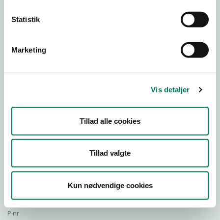
Statistik
Download Smileymærke
Marketing
Detail
Virksomhedstype
Vis detaljer
Restauranter, kantiner, takeaway, værtshuse m.fl.
Branchegruppe
Tillad alle cookies
DD.56.10.99 Serveringsvirksomhed - Restauranter m.v.
Branche
1466266
Tillad valgte
ID-nummer
44690144
Kun nødvendige cookies
CVR-nr
1030171779
P-nr