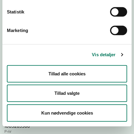
Statistik
Download Smileymærke
Marketing
Detail
Virksomhedstype
Hospitals- og institutionskøkkener
Vis detaljer
Branchegruppe
DD.56.29.00 Serveringsvirksomhed -
Tillad alle cookies
Institutionskøkkener m.v.
Branche
1505801
Tillad valgte
ID-nummer
62761113
Kun nødvendige cookies
CVR-nr
1003263566
P-nr