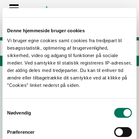
Denne hjemmeside bruger cookies
Vi bruger egne cookies samt cookies fra tredjepart til
besøgsstatistik, optimering af brugervenlighed,
sikkerhed, video og adgang til funktioner på sociale
Søg på adresse, postnummer, by, firmanavn
medier. Ved samtykke til statistik registreres IP-adresser,
der aldrig deles med tredjeparter. Du kan til enhver tid
ændre eller tilbagetrække dit samtykke ved at klikke på
Kantineprojekt, Bagsværd skole
”Cookies” linket nederst på siden.
Bagsværd Hovedgade 60
2880 Bagsværd
Samtykkevalg
Nødvendig
24-11-25
Præferencer