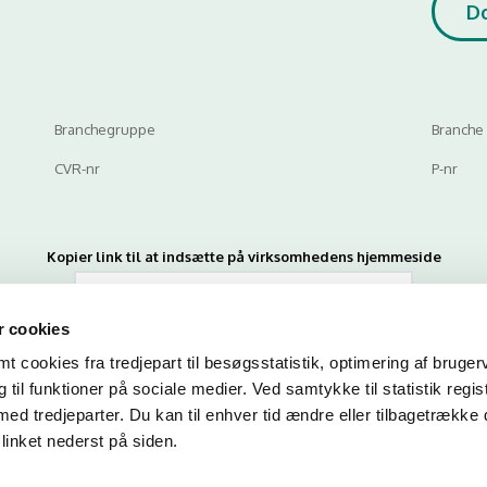
D
Branchegruppe
Branche
CVR-nr
P-nr
Kopier link til at indsætte på virksomhedens hjemmeside
 cookies
 cookies fra tredjepart til besøgsstatistik, optimering af bruger
til funktioner på sociale medier. Ved samtykke til statistik regis
med tredjeparter. Du kan til enhver tid ændre eller tilbagetrække
linket nederst på siden.
n du indtaste din mail og abonnere på denne virksomheds kontrolrapporte
en mail, når der kommer en ny kontrolrapport.