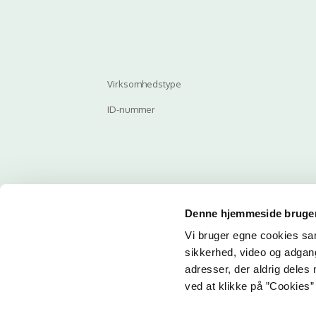
Virksomhedstype
ID-nummer
Denne hjemmeside bruger
Vi bruger egne cookies samt
Email
sikkerhed, video og adgang 
adresser, der aldrig deles 
ved at klikke på ”Cookies” 
Her ka
får du 