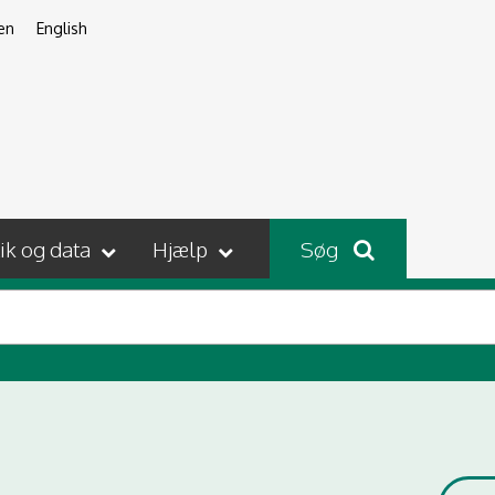
en
English
tik og data
Hjælp
Søg