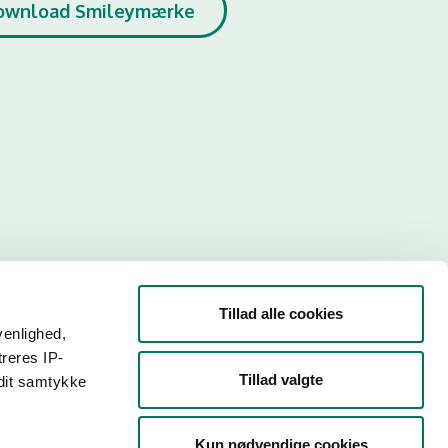
ownload Smileymærke
Tillad alle cookies
venlighed,
treres IP-
Tillad valgte
 dit samtykke
r. Så
Kun nødvendige cookies