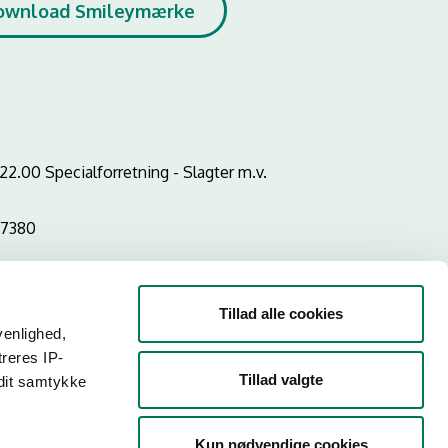
ownload Smileymærke
2.00 Specialforretning - Slagter m.v.
57380
Tillad alle cookies
venlighed,
treres IP-
Tillad valgte
 dit samtykke
Kun nødvendige cookies