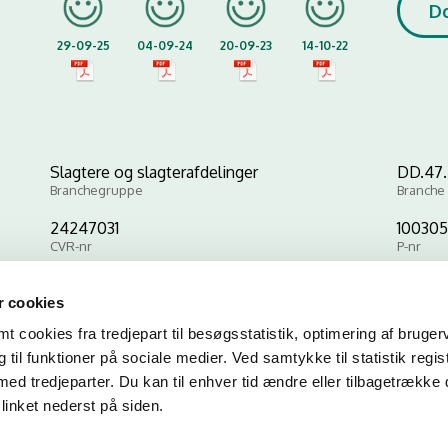
D
29-09-25
04-09-24
20-09-23
14-10-22
Slagtere og slagterafdelinger
DD.47.2
Branchegruppe
Branche
24247031
10030
CVR-nr
P-nr
 cookies
Kopier link til at indsætte på virksomhedens hjemmeside
 cookies fra tredjepart til besøgsstatistik, optimering af bruger
til funktioner på sociale medier. Ved samtykke til statistik regis
med tredjeparter. Du kan til enhver tid ændre eller tilbagetrække
linket nederst på siden.