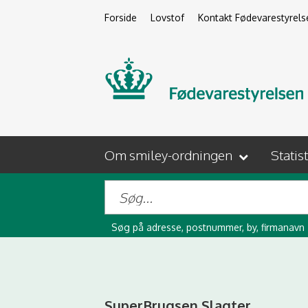
Forside
Lovstof
Kontakt Fødevarestyrels
Om smiley-ordningen
Statis
Søg på adresse, postnummer, by, firmanavn
SuperBrugsen Slagter