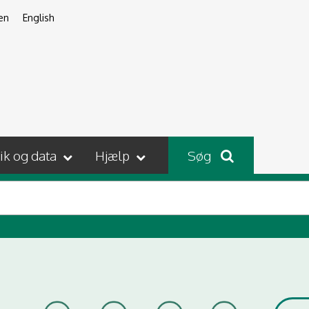
en
English
tik og data
Hjælp
Søg