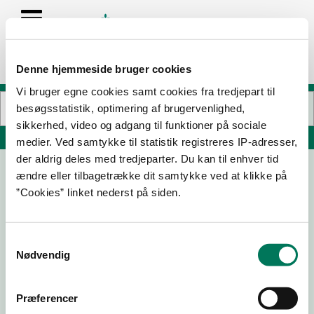
Denne hjemmeside bruger cookies
Vi bruger egne cookies samt cookies fra tredjepart til
besøgsstatistik, optimering af brugervenlighed,
sikkerhed, video og adgang til funktioner på sociale
Søg på adresse, postnummer, by, firmanavn
medier. Ved samtykke til statistik registreres IP-adresser,
der aldrig deles med tredjeparter. Du kan til enhver tid
ændre eller tilbagetrække dit samtykke ved at klikke på
Jørn Saaby Transport APS, frysehuset
”Cookies” linket nederst på siden.
Humlemarken 20
9500 Hobro
Samtykkevalg
Nødvendig
26-05-
27-02-
12-02-
08-12-
Præferencer
26
26
26
25