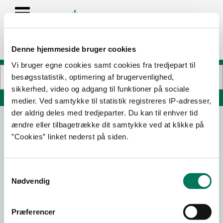
Denne hjemmeside bruger cookies
Vi bruger egne cookies samt cookies fra tredjepart til
besøgsstatistik, optimering af brugervenlighed,
sikkerhed, video og adgang til funktioner på sociale
Søg på adresse, postnummer, by, firmanavn
medier. Ved samtykke til statistik registreres IP-adresser,
der aldrig deles med tredjeparter. Du kan til enhver tid
ændre eller tilbagetrække dit samtykke ved at klikke på
GB MEAT GROUP ApS
”Cookies” linket nederst på siden.
Bredskifte Allé 5
8210 Aarhus V
Samtykkevalg
Nødvendig
30-10-
19-06-
21-04-
03-11-22
Præferencer
25
24
23