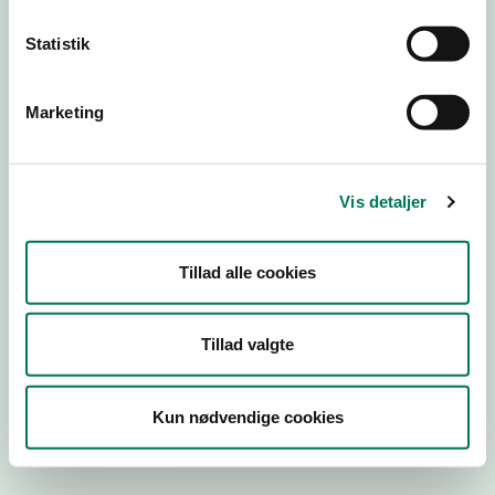
Statistik
Engros
Marketing
Virksomhedstype
Kontorvirksomheder m.fl.
Branchegruppe
Vis detaljer
EE.46.17.00 Kontorvirksomhed eller agenturvirksomhed -
uden lager
Branche
Tillad alle cookies
28912
ID-nummer
Tillad valgte
30508645
CVR-nr
Kun nødvendige cookies
1014301158
P-nr