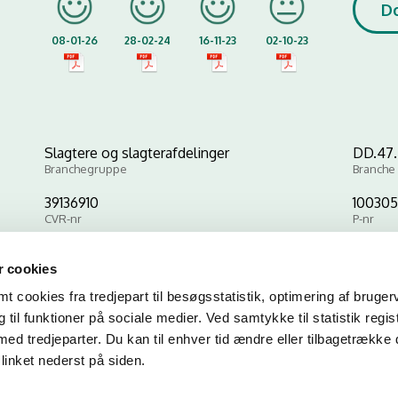
D
08-01-26
28-02-24
16-11-23
02-10-23
Slagtere og slagterafdelinger
DD.47.2
Branchegruppe
Branche
39136910
10030
CVR-nr
P-nr
 cookies
Kopier link til at indsætte på virksomhedens hjemmeside
 cookies fra tredjepart til besøgsstatistik, optimering af bruger
til funktioner på sociale medier. Ved samtykke til statistik regis
med tredjeparter. Du kan til enhver tid ændre eller tilbagetrække
linket nederst på siden.