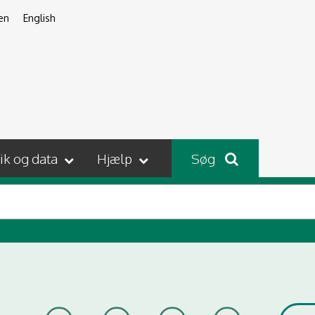
en
English
tik og data
Hjælp
Søg