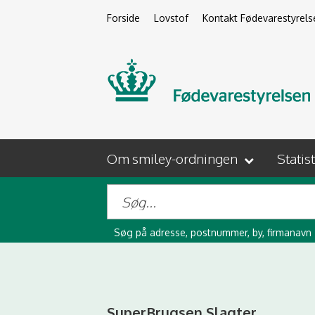
Forside
Lovstof
Kontakt Fødevarestyrels
Om smiley-ordningen
Statis
Søg på adresse, postnummer, by, firmanavn
SuperBrugsen Slagter