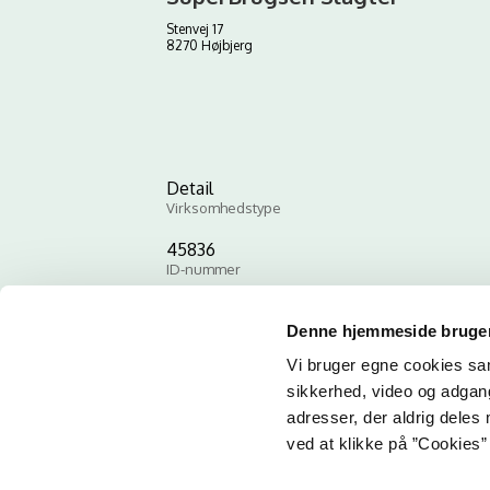
Stenvej 17
8270 Højbjerg
Detail
Virksomhedstype
45836
ID-nummer
Denne hjemmeside bruger
Vi bruger egne cookies samt
sikkerhed, video og adgang 
adresser, der aldrig deles 
ved at klikke på ”Cookies” 
Email