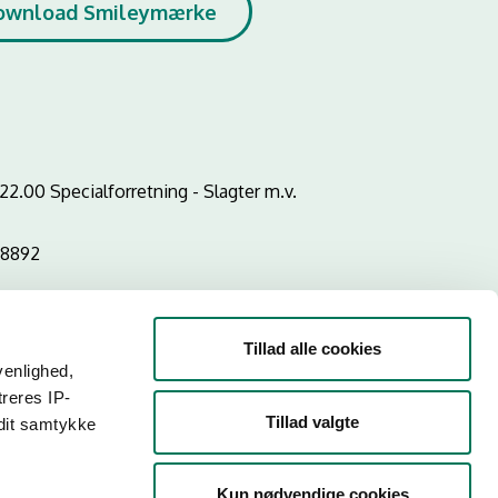
ownload Smileymærke
2.00 Specialforretning - Slagter m.v.
58892
Tillad alle cookies
venlighed,
treres IP-
Tillad valgte
 dit samtykke
Kun nødvendige cookies