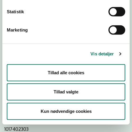
Statistik
Download
Smileymærke
Marketing
Detail
Virksomhedstype
Vis detaljer
Restauranter, kantiner, takeaway, værtshuse m.fl.
Branchegruppe
Tillad alle cookies
DD.56.10.99 Serveringsvirksomhed - Restauranter m.v.
Branche
Tillad valgte
509381
ID-nummer
Kun nødvendige cookies
34209138
CVR-nr
1017402303