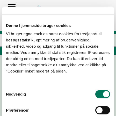
Denne hjemmeside bruger cookies
Vi bruger egne cookies samt cookies fra tredjepart til
besøgsstatistik, optimering af brugervenlighed,
sikkerhed, video og adgang til funktioner på sociale
Søg på adresse, postnummer, by, firmanavn
medier. Ved samtykke til statistik registreres IP-adresser,
der aldrig deles med tredjeparter. Du kan til enhver tid
ændre eller tilbagetrække dit samtykke ved at klikke på
Takii Restaurant
”Cookies” linket nederst på siden.
Jagtvej 113
2200 København N
Samtykkevalg
Nødvendig
09-09-
30-04-
04-04-
04-04-
25
24
24
24
Præferencer