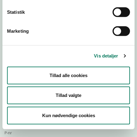
Statistik
Download Smileymærke
Marketing
Detail
Virksomhedstype
Vis detaljer
Restauranter, kantiner, takeaway, værtshuse m.fl.
Branchegruppe
Tillad alle cookies
DD.56.30.99 Serveringsvirksomhed - Uden behandling
Branche
535234
Tillad valgte
ID-nummer
35028692
Kun nødvendige cookies
CVR-nr
1018327798
P-nr