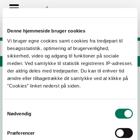
Denne hjemmeside bruger cookies
Vi bruger egne cookies samt cookies fra tredjepart til
besøgsstatistik, optimering af brugervenlighed,
sikkerhed, video og adgang til funktioner på sociale
Søg på adresse, postnummer, by, firmanavn
medier. Ved samtykke til statistik registreres IP-adresser,
der aldrig deles med tredjeparter. Du kan til enhver tid
ændre eller tilbagetrække dit samtykke ved at klikke på
The Old Irish Pub, Køge
”Cookies” linket nederst på siden.
Havnen 31
4600 Køge
Samtykkevalg
Nødvendig
15-08-
20-05-
04-12-
13-12-19
25
22
20
Præferencer