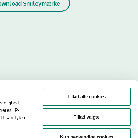
ownload Smileymærke
Tillad alle cookies
venlighed,
treres IP-
Tillad valgte
 dit samtykke
r. Så
Kun nødvendige cookies