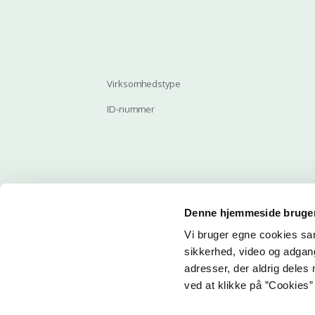
Virksomhedstype
ID-nummer
Denne hjemmeside bruger
Vi bruger egne cookies samt
Email
sikkerhed, video og adgang 
adresser, der aldrig deles 
ved at klikke på ”Cookies” 
Her ka
får du 