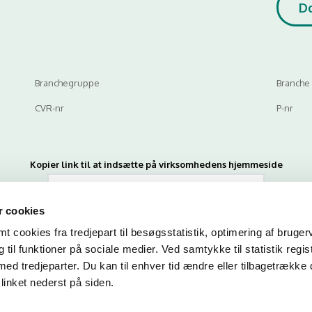
D
Branchegruppe
Branche
CVR-nr
P-nr
Kopier link til at indsætte på virksomhedens hjemmeside
 cookies
 cookies fra tredjepart til besøgsstatistik, optimering af bruger
til funktioner på sociale medier. Ved samtykke til statistik regis
med tredjeparter. Du kan til enhver tid ændre eller tilbagetrække
linket nederst på siden.
n du indtaste din mail og abonnere på denne virksomheds kontrolrapporte
en mail, når der kommer en ny kontrolrapport.