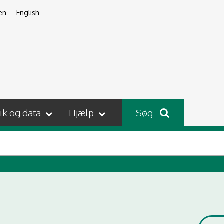
en
English
tik og data
Hjælp
Søg