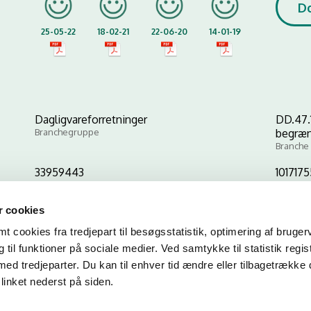
D
25-05-22
18-02-21
22-06-20
14-01-19
Dagligvareforretninger
DD.47.
Branchegruppe
begræn
Branche
33959443
101717
CVR-nr
P-nr
 cookies
 cookies fra tredjepart til besøgsstatistik, optimering af bruger
Kopier link til at indsætte på virksomhedens hjemmeside
til funktioner på sociale medier. Ved samtykke til statistik regis
med tredjeparter. Du kan til enhver tid ændre eller tilbagetrække
linket nederst på siden.