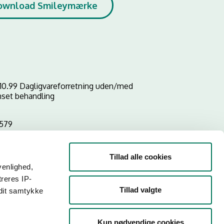
ownload Smileymærke
10.99 Dagligvareforretning uden/med
set behandling
5579
Tillad alle cookies
venlighed,
treres IP-
Tillad valgte
 dit samtykke
Kun nødvendige cookies