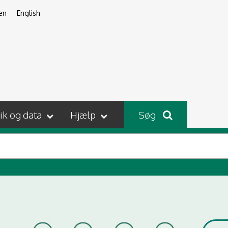
en
English
tik og data
Hjælp
Søg