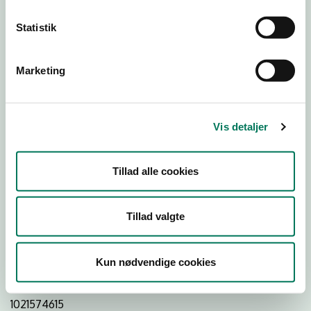
Statistik
Download
Smileymærke
Marketing
Detail
Virksomhedstype
Vis detaljer
Restauranter, kantiner, takeaway, værtshuse m.fl.
Branchegruppe
Tillad alle cookies
DD.56.10.99 Serveringsvirksomhed - Restauranter m.v.
Branche
Tillad valgte
658511
ID-nummer
Kun nødvendige cookies
37856282
CVR-nr
1021574615