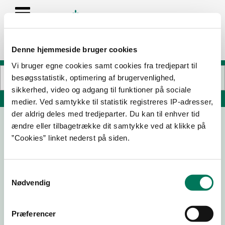
Denne hjemmeside bruger cookies
Vi bruger egne cookies samt cookies fra tredjepart til
besøgsstatistik, optimering af brugervenlighed,
sikkerhed, video og adgang til funktioner på sociale
Søg på adresse, postnummer, by, firmanavn
medier. Ved samtykke til statistik registreres IP-adresser,
der aldrig deles med tredjeparter. Du kan til enhver tid
ændre eller tilbagetrække dit samtykke ved at klikke på
Alberts
”Cookies” linket nederst på siden.
Store Torv 3
8000 Aarhus C
Samtykkevalg
Nødvendig
22-08-
10-02-
19-12-25
13-11-24
25
23
Præferencer