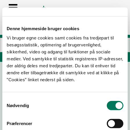
Denne hjemmeside bruger cookies
Vi bruger egne cookies samt cookies fra tredjepart til
besøgsstatistik, optimering af brugervenlighed,
sikkerhed, video og adgang til funktioner på sociale
Søg på adresse, postnummer, by, firmanavn
medier. Ved samtykke til statistik registreres IP-adresser,
der aldrig deles med tredjeparter. Du kan til enhver tid
ændre eller tilbagetrække dit samtykke ved at klikke på
SPAR Vissenbjerg ApS
”Cookies” linket nederst på siden.
Vestergade 9
5492 Vissenbjerg
Samtykkevalg
Nødvendig
09-08-
30-10-
28-07-
02-12-
24
23
22
20
Præferencer