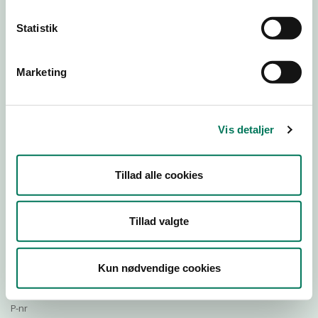
Statistik
Download Smileymærke
Marketing
Detail
Virksomhedstype
Vis detaljer
Restauranter, kantiner, takeaway, værtshuse m.fl.
Branchegruppe
Tillad alle cookies
DD.56.10.99 Serveringsvirksomhed - Restauranter m.v.
Branche
710818
Tillad valgte
ID-nummer
38715240
Kun nødvendige cookies
CVR-nr
1022528323
P-nr