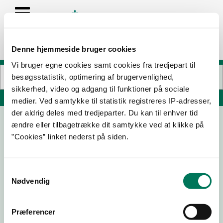
Denne hjemmeside bruger cookies
Vi bruger egne cookies samt cookies fra tredjepart til
besøgsstatistik, optimering af brugervenlighed,
sikkerhed, video og adgang til funktioner på sociale
Søg på adresse, postnummer, by, firmanavn
medier. Ved samtykke til statistik registreres IP-adresser,
der aldrig deles med tredjeparter. Du kan til enhver tid
ændre eller tilbagetrække dit samtykke ved at klikke på
Holstebro Kartonnage ApS
”Cookies” linket nederst på siden.
Lundholmvej 47
7500 Holstebro
Samtykkevalg
Nødvendig
28-08-
27-04-
02-05-
01-11-22
Præferencer
25
23
22