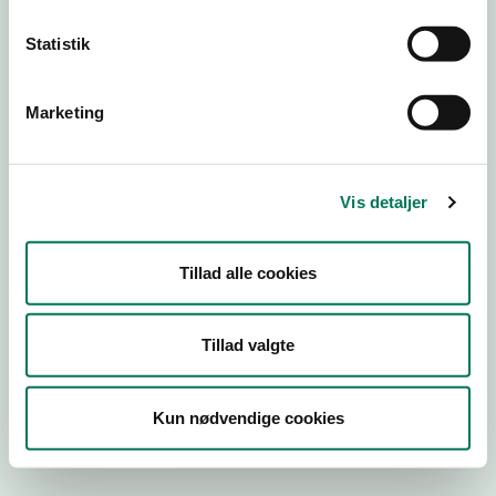
Statistik
Engros
Marketing
Virksomhedstype
Emballagevirksomheder m.fl.
Branchegruppe
Vis detaljer
EB.20.16.99 Fremstilling af fødevarekontaktmaterialer,
engros
Branche
Tillad alle cookies
716920
ID-nummer
Tillad valgte
37828939
CVR-nr
Kun nødvendige cookies
1021543930
P-nr