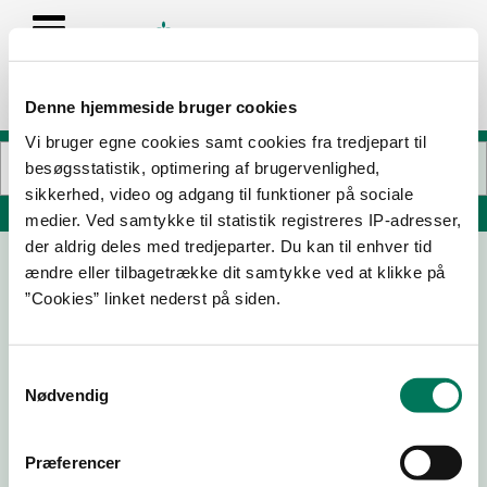
Denne hjemmeside bruger cookies
Vi bruger egne cookies samt cookies fra tredjepart til
besøgsstatistik, optimering af brugervenlighed,
sikkerhed, video og adgang til funktioner på sociale
Søg på adresse, postnummer, by, firmanavn
medier. Ved samtykke til statistik registreres IP-adresser,
der aldrig deles med tredjeparter. Du kan til enhver tid
ændre eller tilbagetrække dit samtykke ved at klikke på
Hotel Sanders
”Cookies” linket nederst på siden.
Tordenskjoldsgade 15
1055 København K
Samtykkevalg
Nødvendig
26-09-
30-04-
29-09-
12-06-
25
24
23
23
Præferencer