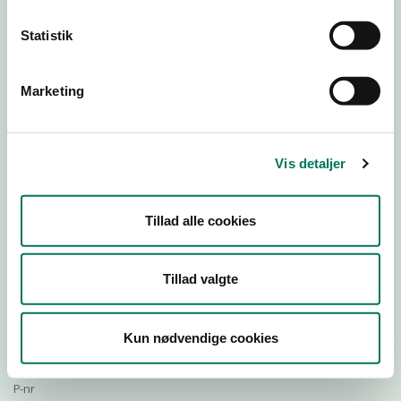
Statistik
Download Smileymærke
Marketing
Detail
Virksomhedstype
Vis detaljer
Restauranter, kantiner, takeaway, værtshuse m.fl.
Branchegruppe
Tillad alle cookies
DD.56.10.99 Serveringsvirksomhed - Restauranter m.v.
Branche
717034
Tillad valgte
ID-nummer
36945184
Kun nødvendige cookies
CVR-nr
1022745561
P-nr