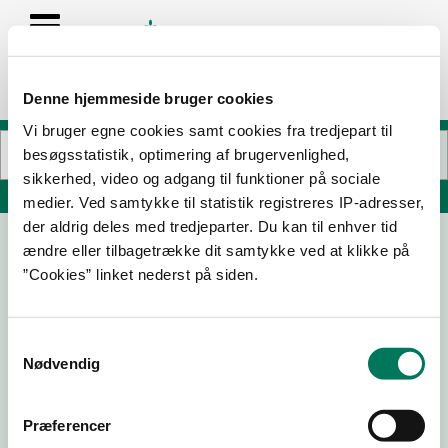
Denne hjemmeside bruger cookies
Vi bruger egne cookies samt cookies fra tredjepart til
besøgsstatistik, optimering af brugervenlighed,
sikkerhed, video og adgang til funktioner på sociale
Søg på adresse, postnummer, by, firmanavn
medier. Ved samtykke til statistik registreres IP-adresser,
der aldrig deles med tredjeparter. Du kan til enhver tid
ændre eller tilbagetrække dit samtykke ved at klikke på
KonditorBager
”Cookies” linket nederst på siden.
Storegade 21
6855 Outrup
Samtykkevalg
Nødvendig
20-08-
24-06-
07-05-
11-12-25
25
25
25
Præferencer