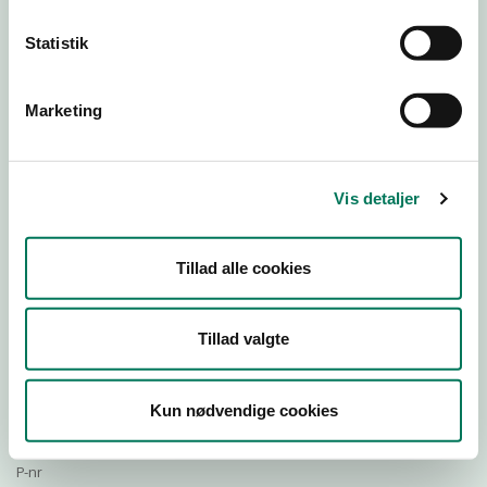
Statistik
Download Smileymærke
Marketing
Detail
Virksomhedstype
Vis detaljer
Bagere og bagerafdelinger
Branchegruppe
Tillad alle cookies
DD.10.71.20 Specialforretning - Bager m.v.
Branche
74147
Tillad valgte
ID-nummer
21530271
Kun nødvendige cookies
CVR-nr
1005001284
P-nr