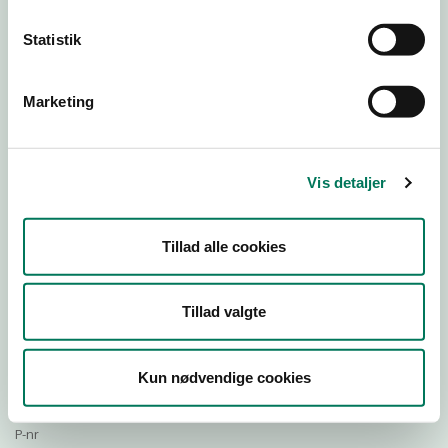
Statistik
Download Smileymærke
Marketing
Detail
Virksomhedstype
Vis detaljer
Restauranter, kantiner, takeaway, værtshuse m.fl.
Branchegruppe
Tillad alle cookies
DD.56.10.99 Serveringsvirksomhed - Restauranter m.v.
Branche
74960
Tillad valgte
ID-nummer
80668228
Kun nødvendige cookies
CVR-nr
1002602970
P-nr