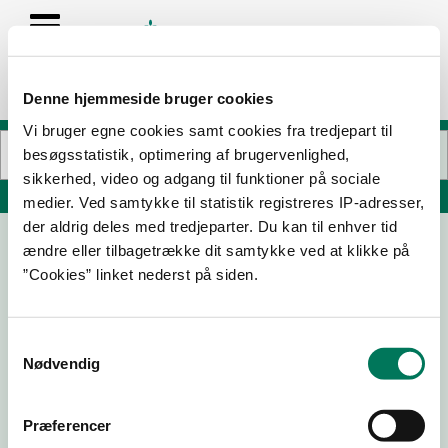
Denne hjemmeside bruger cookies
Vi bruger egne cookies samt cookies fra tredjepart til
besøgsstatistik, optimering af brugervenlighed,
sikkerhed, video og adgang til funktioner på sociale
Søg på adresse, postnummer, by, firmanavn
medier. Ved samtykke til statistik registreres IP-adresser,
der aldrig deles med tredjeparter. Du kan til enhver tid
ændre eller tilbagetrække dit samtykke ved at klikke på
BLÅVAND ZOO Kiosk
”Cookies” linket nederst på siden.
Østerhedevej 1
6857 Blåvand
Samtykkevalg
Nødvendig
25-04-
23-03-
19-06-
04-04-
23
22
20
19
Præferencer