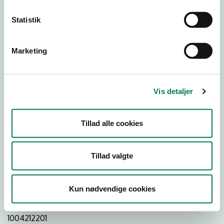
Statistik
Download Smileymærke
Marketing
Detail
Virksomhedstype
Vis detaljer
Hospitals- og institutionskøkkener
Branchegruppe
Tillad alle cookies
DD.56.29.00 Serveringsvirksomhed -
Institutionskøkkener m.v.
Branche
Tillad valgte
77033
ID-nummer
Kun nødvendige cookies
20267143
CVR-nr
1004212201