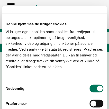
Denne hjemmeside bruger cookies
Vi bruger egne cookies samt cookies fra tredjepart til
besøgsstatistik, optimering af brugervenlighed,
sikkerhed, video og adgang til funktioner på sociale
Søg på adresse, postnummer, by, firmanavn
medier. Ved samtykke til statistik registreres IP-adresser,
der aldrig deles med tredjeparter. Du kan til enhver tid
ændre eller tilbagetrække dit samtykke ved at klikke på
Sportsefterskolen SINE
”Cookies” linket nederst på siden.
Idrætsvej 23
6240 Løgumkloster
Samtykkevalg
Nødvendig
25-03-
28-04-
07-11-24
31-10-23
26
22
Præferencer