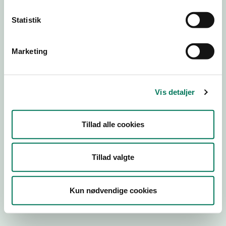
Statistik
Engros
Marketing
Virksomhedstype
Fremstilling af kødprodukter
Branchegruppe
Vis detaljer
EB.10.10.13 Fremstilling af animalske produkter - Kød
Branche
Tillad alle cookies
86005
ID-nummer
85500716
Tillad valgte
CVR-nr
1002721829
Kun nødvendige cookies
P-nr