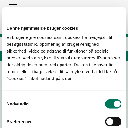
Denne hjemmeside bruger cookies
Vi bruger egne cookies samt cookies fra tredjepart til
besøgsstatistik, optimering af brugervenlighed,
sikkerhed, video og adgang til funktioner på sociale
Søg på adresse, postnummer, by, firmanavn
medier. Ved samtykke til statistik registreres IP-adresser,
der aldrig deles med tredjeparter. Du kan til enhver tid
ændre eller tilbagetrække dit samtykke ved at klikke på
Hørkram Foodservice A/S
”Cookies” linket nederst på siden.
Centervej 1
4180 Sorø
Samtykkevalg
Nødvendig
14-07-
10-06-
28-05-
30-04-
Præferencer
26
26
26
26