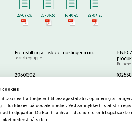
23-07-26
27-01-26
16-10-25
22-07-25
Fremstilling af fisk og muslinger m.m.
EB.10.2
Branchegruppe
produkt
Branche
20601302
10255
CVR-nr
P-nr
 cookies
 cookies fra tredjepart til besøgsstatistik, optimering af bruger
Kopier link til at indsætte på virksomhedens hjemmeside
til funktioner på sociale medier. Ved samtykke til statistik regis
med tredjeparter. Du kan til enhver tid ændre eller tilbagetrække
linket nederst på siden.