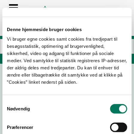
Denne hjemmeside bruger cookies
Vi bruger egne cookies samt cookies fra tredjepart til
besøgsstatistik, optimering af brugervenlighed,
sikkerhed, video og adgang til funktioner på sociale
Søg på adresse, postnummer, by, firmanavn
medier. Ved samtykke til statistik registreres IP-adresser,
der aldrig deles med tredjeparter. Du kan til enhver tid
ændre eller tilbagetrække dit samtykke ved at klikke på
Fanø Krogaard A/S
”Cookies” linket nederst på siden.
Langelinie 11
6720 Fanø
Samtykkevalg
Nødvendig
08-04-
29-03-
09-03-
21-02-23
25
23
23
Præferencer