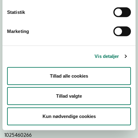
Statistik
Download
Smileymærke
Marketing
Detail
Virksomhedstype
Vis detaljer
Restauranter, kantiner, takeaway, værtshuse m.fl.
Branchegruppe
Tillad alle cookies
DD.56.10.99 Serveringsvirksomhed - Restauranter m.v.
Branche
Tillad valgte
942124
ID-nummer
Kun nødvendige cookies
41090820
CVR-nr
1025460266