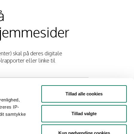
å
hjemmesider
er) skal på deres digitale
rapporter eller linke til
arkedsfører produkter eller aktiviteter
Tillad alle cookies
 kontrolrapporterne et
let synligt
venlighed,
en fødevarevirksomhed sælger
treres IP-
 hjemmeside
.
Tillad valgte
 dit samtykke
 enten, at:​​
Kun nødvendige cookies