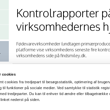
Kontrolrapporter p
virksomhedernes 
Fødevarevirksomheder (undtagen primærproducent
platforme vise virksomhedens seneste fire kontrol
r
virksomhedens side på findsmiley.dk.
En fødevarevirksomhed, som på
egen hjemmeside
m
 cookies
omfattet af fødevarelovgivningen, skal offentliggøre
 cookies fra tredjepart til besøgsstatistik, optimering af bruger
sted
på deres hjemmeside. Det samme gælder, hvis 
til funktioner på sociale medier. Ved samtykke til statistik regis
produkter fra
andre digitale platforme end egen
med tredjeparter. Du kan til enhver tid ændre eller tilbagetrække
Virksomheden kan offentliggøre kontrolrapporterne ved
linket nederst på siden.
Linke til virksomhedens side på findsmiley.dk