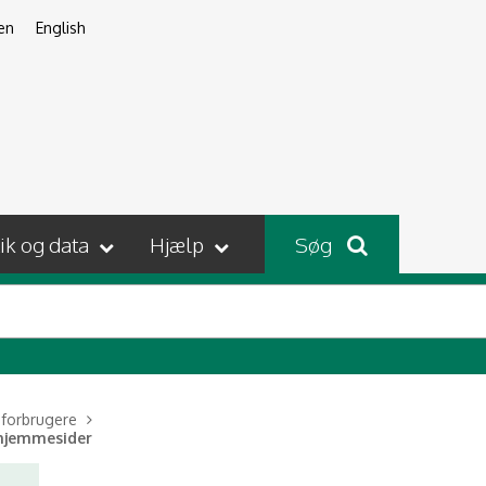
en
English
tik og data
Hjælp
Søg
l forbrugere
 hjemmesider