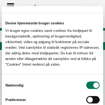
Denne hjemmeside bruger cookies
Vi bruger egne cookies samt cookies fra tredjepart til
besøgsstatistik, optimering af brugervenlighed,
sikkerhed, video og adgang til funktioner på sociale
Søg på adresse, postnummer, by, firmanavn
medier. Ved samtykke til statistik registreres IP-adresser,
der aldrig deles med tredjeparter. Du kan til enhver tid
ændre eller tilbagetrække dit samtykke ved at klikke på
Movino
”Cookies” linket nederst på siden.
Nørregade 43
7500 Holstebro
Samtykkevalg
Nødvendig
15-04-26
21-09-21
Præferencer