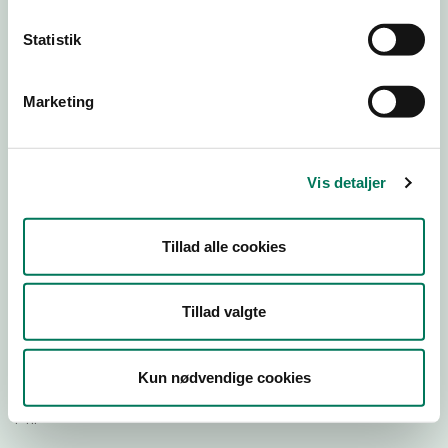
Statistik
Download Smileymærke
Marketing
Detail
Virksomhedstype
Restauranter, kantiner, takeaway, værtshuse m.fl.
Vis detaljer
Branchegruppe
DD.56.10.99 Serveringsvirksomhed - Restauranter m.v.
Tillad alle cookies
Branche
1010323
ID-nummer
Tillad valgte
42393266
CVR-nr
Kun nødvendige cookies
1027169186
P-nr