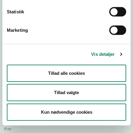
Statistik
Download Smileymærke
Marketing
Detail
Virksomhedstype
Vis detaljer
Restauranter, kantiner, takeaway, værtshuse m.fl.
Branchegruppe
Tillad alle cookies
DD.56.10.99 Serveringsvirksomhed - Restauranter m.v.
Branche
1010936
Tillad valgte
ID-nummer
42500771
Kun nødvendige cookies
CVR-nr
1027306272
P-nr