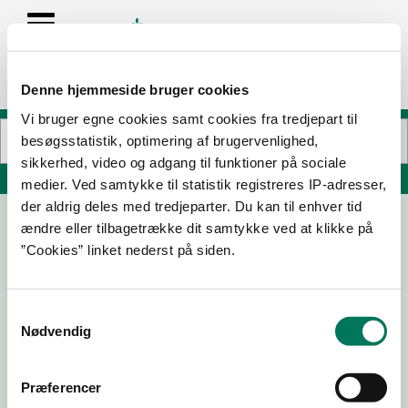
Denne hjemmeside bruger cookies
Vi bruger egne cookies samt cookies fra tredjepart til
besøgsstatistik, optimering af brugervenlighed,
sikkerhed, video og adgang til funktioner på sociale
Søg på adresse, postnummer, by, firmanavn
medier. Ved samtykke til statistik registreres IP-adresser,
der aldrig deles med tredjeparter. Du kan til enhver tid
ændre eller tilbagetrække dit samtykke ved at klikke på
Prima Pizza/ Dr. Burger
”Cookies” linket nederst på siden.
Grundtvigsvej 9
8260 Viby J
Samtykkevalg
Nødvendig
12-03-
03-07-
05-05-
09-10-
26
25
25
23
Præferencer