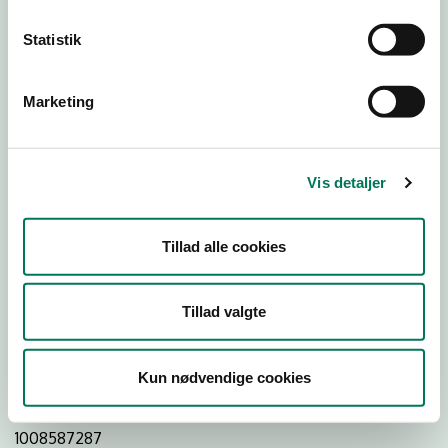
Statistik
Download
Smileymærke
Marketing
Detail
Virksomhedstype
Vis detaljer
Restauranter, kantiner, takeaway, værtshuse m.fl.
Branchegruppe
Tillad alle cookies
DD.56.10.99 Serveringsvirksomhed - Restauranter m.v.
Branche
Tillad valgte
108310
ID-nummer
Kun nødvendige cookies
26165024
CVR-nr
1008587287