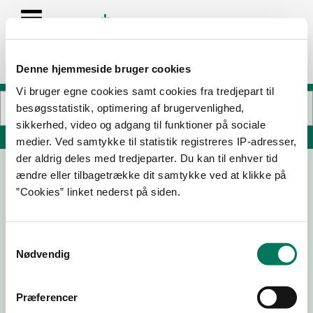
Denne hjemmeside bruger cookies
Vi bruger egne cookies samt cookies fra tredjepart til
besøgsstatistik, optimering af brugervenlighed,
sikkerhed, video og adgang til funktioner på sociale
Søg på adresse, postnummer, by, firmanavn
medier. Ved samtykke til statistik registreres IP-adresser,
der aldrig deles med tredjeparter. Du kan til enhver tid
ændre eller tilbagetrække dit samtykke ved at klikke på
Hotel Villa Brinkly
”Cookies” linket nederst på siden.
Strandvejen 258
3070 Snekkersten
Samtykkevalg
Nødvendig
08-07-
13-08-
23-05-
13-02-23
25
24
22
Præferencer