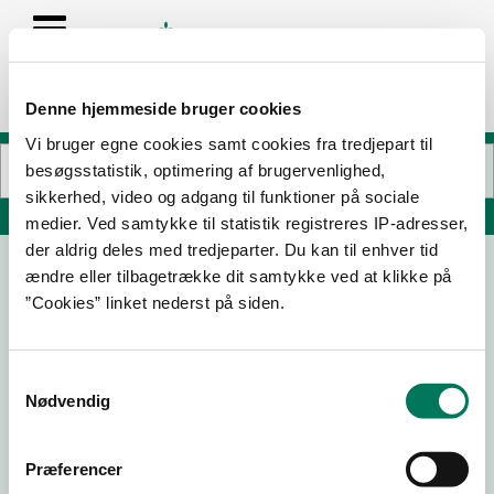
Denne hjemmeside bruger cookies
Vi bruger egne cookies samt cookies fra tredjepart til
besøgsstatistik, optimering af brugervenlighed,
sikkerhed, video og adgang til funktioner på sociale
Søg på adresse, postnummer, by, firmanavn
medier. Ved samtykke til statistik registreres IP-adresser,
der aldrig deles med tredjeparter. Du kan til enhver tid
ændre eller tilbagetrække dit samtykke ved at klikke på
DSB 7-Eleven Butik 631
”Cookies” linket nederst på siden.
Farum Stationstorv 27
3520 Farum
Samtykkevalg
Nødvendig
30-04-
09-08-
18-11-24
11-11-20
25
24
Præferencer