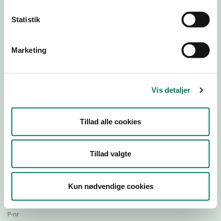
Statistik
Download Smileymærke
Marketing
Detail
Virksomhedstype
Vis detaljer
Restauranter, kantiner, takeaway, værtshuse m.fl.
Branchegruppe
Tillad alle cookies
DD.56.10.99 Serveringsvirksomhed - Restauranter m.v.
Branche
109210
Tillad valgte
ID-nummer
10882230
Kun nødvendige cookies
CVR-nr
1014091277
P-nr