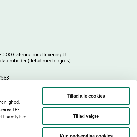
0.00 Catering med levering til
virksomheder (detail med engros)
7583
Tillad alle cookies
venlighed,
treres IP-
Tillad valgte
 dit samtykke
Kun nødvendige cookies