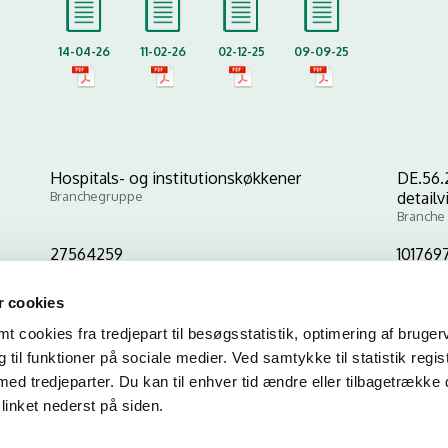
14-04-26
11-02-26
02-12-25
09-09-25
Hospitals- og institutionskøkkener
DE.56.2
Branchegruppe
detail
Branche
27564259
101769
CVR-nr
P-nr
 cookies
 cookies fra tredjepart til besøgsstatistik, optimering af bruger
Kopier link til at indsætte på virksomhedens hjemmeside
til funktioner på sociale medier. Ved samtykke til statistik regis
med tredjeparter. Du kan til enhver tid ændre eller tilbagetrække
linket nederst på siden.