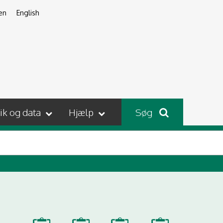
en
English
tik og data
Hjælp
Søg