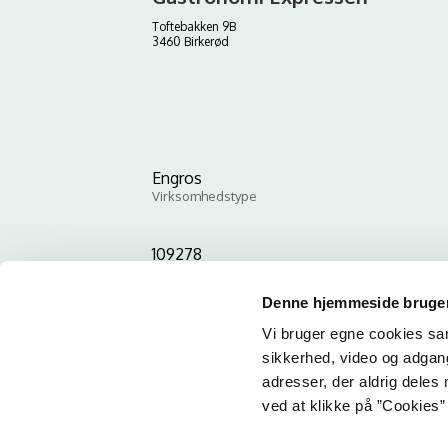
Toftebakken 9B
3460 Birkerød
Engros
Virksomhedstype
109278
ID-nummer
Denne hjemmeside bruger
Vi bruger egne cookies samt
sikkerhed, video og adgang 
adresser, der aldrig deles 
ved at klikke på ”Cookies” 